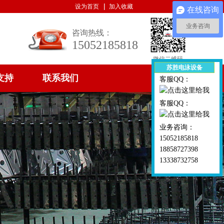
设为首页
加入收藏
在线咨询
业务咨询
咨询热线：
15052185818
微信二维码
苏胜电泳设备
支持
联系我们
客服QQ：
客服QQ：
业务咨询：
15052185818
18858727398
13338732758